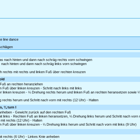
te line dance
schlägen
twas nach hinten und dann nach schräg rechts vorn schwingen
as nach hinten und dann nach schräg links vorn schwingen
ch rechts mit rechts und linken Fuß über rechten kreuzen
old
n Fuß an rechten heranziehen
Fuß über linken kreuzen - Schritt nach links mit links
r linken kreuzen - ¼ Drehung rechts herum und linken Fuß an rechten heransetzen sowie ¼
rechts herum und Schritt nach vorn mit rechts (12 Uhr) - Halten
s, ¼ turn l
s anheben - Gewicht zurück auf den rechten Fuß
it links - Rechten Fuß an linken heransetzen, ¼ Drehung links herum und Schritt nach vorn m
mit rechts (12 Uhr) - Halten
 Fuß über linken kreuzen - ¼ Drehung links herum und Schritt nach vorn mit links (9 Uhr)
t rechts (6 Uhr) - Linkes Knie anheben