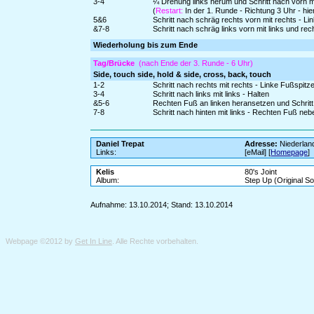
3-4
¼ Drehung links herum und Schritt nach vorn mi
(
Restart:
In der 1. Runde - Richtung 3 Uhr - hi
5&6
Schritt nach schräg rechts vorn mit rechts - Li
&7-8
Schritt nach schräg links vorn mit links und rech
Wiederholung bis zum Ende
Tag/Brücke
(nach Ende der 3. Runde - 6 Uhr)
Side, touch side, hold & side, cross, back, touch
1-2
Schritt nach rechts mit rechts - Linke Fußspitz
3-4
Schritt nach links mit links - Halten
&5-6
Rechten Fuß an linken heransetzen und Schritt 
7-8
Schritt nach hinten mit links - Rechten Fuß neb
Daniel Trepat
Adresse:
Niederlan
Links:
[eMail] [
Homepage
]
Kelis
80's Joint
Album:
Step Up (Original S
Aufnahme: 13.10.2014; Stand: 13.10.2014
Webpage ©2012 by
Get In Line
. Alle Rechte vorbehalten.