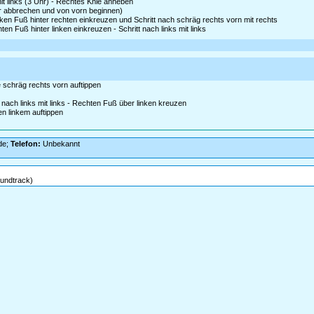
t links (3 Uhr) - Rechtes Knie anheben
er abbrechen und von vorn beginnen)
nken Fuß hinter rechten einkreuzen und Schritt nach schräg rechts vorn mit rechts
ten Fuß hinter linken einkreuzen - Schritt nach links mit links
e schräg rechts vorn auftippen
nach links mit links - Rechten Fuß über linken kreuzen
en linkem auftippen
de;
Telefon:
Unbekannt
oundtrack)