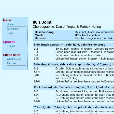
Menü
80's Joint
Home
Choreographie: Daniel Trepat & Patrick Hering
Tanzarchiv
Beschreibung:
32 count, 4 wall, low intermedia
Email
Musik:
80's Joint
von Kelis
Hinweis:
Der Tanz beginnt nach 48 Takt
Sprache
Side, brush across r + l, side, hold, behind-side-cross
English
1-2
Schritt nach rechts mit rechts - Linken Fuß e
3-4
Schritt nach links mit links - Rechten Fuß etw
Suche nach
5-6
Schritt nach rechts mit rechts - Halten
7&8
Linken Fuß hinter rechten kreuzen - Schritt na
What's New
Tänzen
Side, drag & cross, side, sailor step turning ¾ r & ¼ turn r, h
1-2
Großen Schritt nach rechts mit rechts - Linke
&3-4
Linken Fuß an rechten heransetzen und rechten 
5&6
¼ Drehung rechts herum und rechten Fuß hinte
mit rechts (9 Uhr)
&7-8
Linken Fuß an rechten heransetzen, ¼ Drehung 
Rock forward, shuffle back turning ½ l, ½ turn l, hold & cros
1-2
Schritt nach vorn mit links, rechten Fuß etwa
3&4
¼ Drehung links herum und Schritt nach links m
5-6
½ Drehung links herum und Schritt nach rechts 
&7-8
Linken Fuß an rechten heransetzen und rechten
¼ turn l, hitch, ¼ turn l, hitch, step-lock-step-step-lock, side
1-2
¼ Drehung links herum und Schritt nach vorn mi