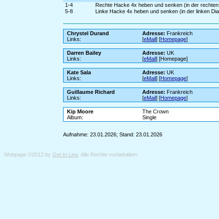
1-4
Rechte Hacke 4x heben und senken (in der rechten
5-8
Linke Hacke 4x heben und senken (in der linken Di
Chrystel Durand
Adresse:
Frankreich
Links:
[
eMail
] [
Homepage
]
Darren Bailey
Adresse:
UK
Links:
[
eMail
] [Homepage]
Kate Sala
Adresse:
UK
Links:
[
eMail
] [
Homepage
]
Guillaume Richard
Adresse:
Frankreich
Links:
[
eMail
] [
Homepage
]
Kip Moore
The Crown
Album:
Single
Aufnahme: 23.01.2026; Stand: 23.01.2026
Webpage ©2012 by
Get In Line
. Alle Rechte vorbehalten.