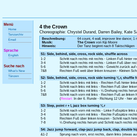
Menü
4 the Crown
Home
Choreographie: Chrystel Durand, Darren Bailey, Kate S
Tanzarchiv
Beschreibung:
64 count, 4 wall, improver line dance; 1 r
Email
Musik:
The Crown
von Kip Moore
Hinweis:
Der Tanz beginnt nach 8 Taktschlägen
Sprache
S1: Side, behind, side, cross, rock side, shuffle across
English
1-2
Schritt nach rechts mit rechts - Linken Fuß hinter r
3-4
Schritt nach rechts mit rechts - Linken Fuß über re
Suche nach
5-6
Schritt nach rechts mit rechts - Gewicht zurück auf
7&8
Rechten Fuß weit über linken kreuzen - Kleinen Schri
What's New
Tänzen
S2: Side, behind, side, cross, rock side turning ¼ r, shuffle 
1-2
Schritt nach links mit links - Rechten Fuß hinter lin
3-4
Schritt nach links mit links - Rechten Fuß über link
5-6
Schritt nach links mit links - ¼ Drehung rechts he
7&8
Schritt nach vorn mit links - Rechten Fuß an linken 
(
Restart:
In der 6. Runde - Richtung 12 Uhr - hier 
S3: Step, point r + l, jazz box turning ¼ r
1-2
Schritt nach vorn mit rechts - Linke Fußspitze links 
3-4
Schritt nach vorn mit links - Rechte Fußspitze recht
5-6
Rechten Fuß über linken kreuzen - Schritt nach hinte
7-8
¼ Drehung rechts herum und Schritt nach rechts mit r
S4: Jazz jump forward, clap-jazz jump back, clap, double 
&1-2
Sprung nach vorn, erst rechts, dann links (etwas au