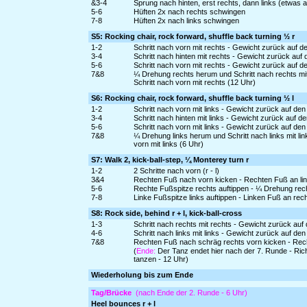
&3-4
Sprung nach hinten, erst rechts, dann links (etwas 
5-6
Hüften 2x nach rechts schwingen
7-8
Hüften 2x nach links schwingen
S5: Rocking chair, rock forward, shuffle back turning ½ r
1-2
Schritt nach vorn mit rechts - Gewicht zurück auf d
3-4
Schritt nach hinten mit rechts - Gewicht zurück auf 
5-6
Schritt nach vorn mit rechts - Gewicht zurück auf d
7&8
¼ Drehung rechts herum und Schritt nach rechts mi
Schritt nach vorn mit rechts (12 Uhr)
S6: Rocking chair, rock forward, shuffle back turning ½ l
1-2
Schritt nach vorn mit links - Gewicht zurück auf de
3-4
Schritt nach hinten mit links - Gewicht zurück auf d
5-6
Schritt nach vorn mit links - Gewicht zurück auf de
7&8
¼ Drehung links herum und Schritt nach links mit l
vorn mit links (6 Uhr)
S7: Walk 2, kick-ball-step, ¼ Monterey turn r
1-2
2 Schritte nach vorn (r - l)
3&4
Rechten Fuß nach vorn kicken - Rechten Fuß an link
5-6
Rechte Fußspitze rechts auftippen - ¼ Drehung rec
7-8
Linke Fußspitze links auftippen - Linken Fuß an re
S8: Rock side, behind r + l, kick-ball-cross
1-3
Schritt nach rechts mit rechts - Gewicht zurück auf
4-6
Schritt nach links mit links - Gewicht zurück auf de
7&8
Rechten Fuß nach schräg rechts vorn kicken - Rech
(
Ende:
Der Tanz endet hier nach der 7. Runde - Ri
tanzen - 12 Uhr)
Wiederholung bis zum Ende
Tag/Brücke
(nach Ende der 2. Runde - 6 Uhr)
Heel bounces r + l