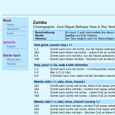
Menü
Zumba
Home
Choreographie: José Miguel Belloque Vane & Roy Ver
Tanzarchiv
Beschreibung:
64 count, 2 wall, intermediate line dance
Email
Musik:
Zumba
von Este Habana
Hinweis:
Der Tanz beginnt nach 32 Taktschlägen
Sprache
Heel grind, coaster step r + l
English
1-2
Schritt nach vorn mit rechts, nur die Hacke aufset
3&4
Schritt nach hinten mit rechts - Linken Fuß an recht
Suche nach
5-6
Schritt nach vorn mit links, nur die Hacke aufsetze
7&8
Schritt nach hinten mit links - Rechten Fuß an linke
What's New
Tänzen
Step, pivot ½ l 2x, walk 4 with shimmies
1-2
Schritt nach vorn mit rechts - ½ Drehung links heru
3-4
Wie 1-2 (12 Uhr)
5-8
4 Schritte nach vorn, dabei mit den Schultern wackeln (
Mambo side r + l, side, close, chassé r
1&2
Schritt nach rechts mit rechts, linken Fuß etwas a
3&4
Schritt nach links mit links, rechten Fuß etwas an
5-6
Schritt nach rechts mit rechts - Linken Fuß an rech
7&8
Schritt nach rechts mit rechts - Linken Fuß an rech
Mambo side l + r, side, close, chassé l turning ¼ l
1&2
Schritt nach links mit links, rechten Fuß etwas an
3&4
Schritt nach rechts mit rechts, linken Fuß etwas a
5-6
Schritt nach links mit links - Rechten Fuß an linken