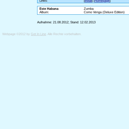
Links:
[
eMail
] [
Homepage
]
Este Habana
Zumba
Album:
Como Venga (Deluxe Edition)
Aufnahme: 21.08.2012; Stand: 12.02.2013
Webpage ©2012 by
Get In Line
. Alle Rechte vorbehalten.