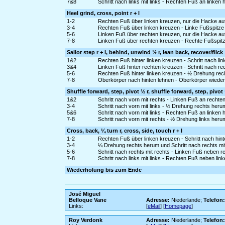
7&8
Schritt nach links mit links - Rechten Fuß an linken
Heel grind, cross, point r + l
1-2
Rechten Fuß über linken kreuzen, nur die Hacke aufs
3-4
Rechten Fuß über linken kreuzen - Linke Fußspitze 
5-6
Linken Fuß über rechten kreuzen, nur die Hacke auf
7-8
Linken Fuß über rechten kreuzen - Rechte Fußspitz
Sailor step r + l, behind, unwind ½ r, lean back, recover/flick
1&2
Rechten Fuß hinter linken kreuzen - Schritt nach li
3&4
Linken Fuß hinter rechten kreuzen - Schritt nach re
5-6
Rechten Fuß hinter linken kreuzen - ½ Drehung rech
7-8
Oberkörper nach hinten lehnen - Oberkörper wieder 
Shuffle forward, step, pivot ½ r, shuffle forward, step, pivot 
1&2
Schritt nach vorn mit rechts - Linken Fuß an rechte
3-4
Schritt nach vorn mit links - ½ Drehung rechts heru
5&6
Schritt nach vorn mit links - Rechten Fuß an linken 
7-8
Schritt nach vorn mit rechts - ½ Drehung links heru
Cross, back, ¼ turn r, cross, side, touch r + l
1-2
Rechten Fuß über linken kreuzen - Schritt nach hinte
3-4
¼ Drehung rechts herum und Schritt nach rechts mit
5-6
Schritt nach rechts mit rechts - Linken Fuß neben r
7-8
Schritt nach links mit links - Rechten Fuß neben lin
Wiederholung bis zum Ende
José Miguel
Belloque Vane
Adresse:
Niederlande;
Telefon
Links:
[
eMail
] [
Homepage
]
Roy Verdonk
Adresse:
Niederlande;
Telefon