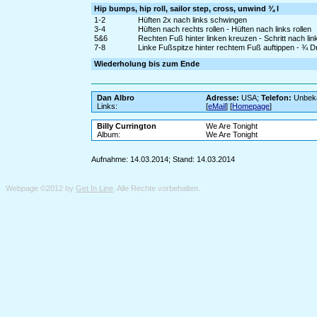
Hip bumps, hip roll, sailor step, cross, unwind ¾ l
1-2
Hüften 2x nach links schwingen
3-4
Hüften nach rechts rollen - Hüften nach links rollen
5&6
Rechten Fuß hinter linken kreuzen - Schritt nach li
7-8
Linke Fußspitze hinter rechtem Fuß auftippen - ¾ D
Wiederholung bis zum Ende
Dan Albro
Adresse:
USA;
Telefon:
Unbek
Links:
[
eMail
] [
Homepage
]
Billy Currington
We Are Tonight
Album:
We Are Tonight
Aufnahme: 14.03.2014; Stand: 14.03.2014
Webpage ©2012 by
Get In Line
. Alle Rechte vorbehalten.