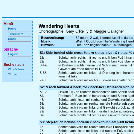
Menü
Wandering Hearts
Home
Choreographie: Gary O'Reilly & Maggie Gallagher
Tanzarchiv
Beschreibung:
32 count, 2 wall, intermediate line dance
Email
Musik:
Wish I Could
von The Wandering Hear
Hinweis:
Der Tanz beginnt nach 8 Taktschlägen
Sprache
S1: Side-behind-side-cross-¼ turn r, step-pivot ½ r-step, ½ t
English
1&
Schritt nach rechts mit rechts und linken Fuß hinter
2&
Schritt nach rechts mit rechts und linken Fuß über 
Suche nach
3-4&
¼ Drehung rechts herum und Schritt nach vorn mit re
Gewicht am Ende rechts (9 Uhr)
What's New
5-6&
Schritt nach vorn mit links - ½ Drehung links herum
Tänzen
vorn mit links
7&8
Schritt nach vorn mit rechts - Linken Fuß hinter rec
S2: & rock forward & back, rock back-heel strut-rock side-he
&1-2
Linken Fuß an rechten heransetzen und Schritt nach
&3
Rechten Fuß an linken heransetzen und Schritt nach 
4&
Schritt nach hinten mit rechts und Gewicht zurück a
5&
Schritt nach vorn mit rechts, nur die Hacke aufset
6&
Schritt nach links mit links und Gewicht zurück auf
7&
Schritt nach vorn mit links, nur die Hacke aufsetze
8&
Schritt nach rechts mit rechts und Gewicht zurück a
S3: Step-touch behind-back-kick-back-touch-step-lift behind-
1&
Schritt nach vorn mit rechts und linke Fußspitze hin
2&
Schritt nach hinten mit links und rechten Fuß nach 