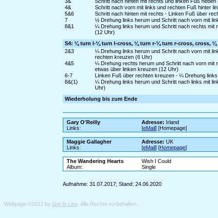
3&
Schritt nach hinten mit rechts und linken Fuß neben
4&
Schritt nach vorn mit links und rechten Fuß hinter 
5&6
Schritt nach hinten mit rechts - Linken Fuß über rec
7
½ Drehung links herum und Schritt nach vorn mit lin
8&1
¼ Drehung links herum und Schritt nach rechts mit 
(12 Uhr)
S4: ¼ turn l-¼ turn l-cross, ¼ turn r-¼ turn r-cross, cross, ¼ 
2&3
¼ Drehung links herum und Schritt nach vorn mit lin
rechten kreuzen (6 Uhr)
4&5
¼ Drehung rechts herum und Schritt nach vorn mit r
etwas über linken kreuzen (12 Uhr)
6-7
Linken Fuß über rechten kreuzen - ¼ Drehung links 
8&(1)
¼ Drehung links herum und Schritt nach links mit lin
Uhr)
Wiederholung bis zum Ende
Gary O'Reilly
Adresse:
Irland
Links:
[
eMail
] [Homepage]
Maggie Gallagher
Adresse:
UK
Links:
[
eMail
] [
Homepage
]
The Wandering Hearts
Wish I Could
Album:
Single
Aufnahme: 31.07.2017; Stand: 24.06.2020
Webpage ©2012 by
Get In Line
. Alle Rechte vorbehalten.