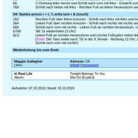
6&
¼ Drehung links herum und Schritt nach vorn mit links - Gewicht zu
7&8
Schritt nach hinten mit links - Rechten Fuß an linken heransetzen und
S4: Samba across r + l, ¾ volta turn r & (touch)
1&2
Rechten Fuß über linken kreuzen - Schritt nach links mit links und 
3&4
Linken Fuß über rechten kreuzen - Schritt nach rechts mit rechts u
5&6
Schritt nach vorn mit rechts - Linken Fuß an rechten heransetzen, 
&7&8
'&6' 2x wiederholen (3 Uhr)
&(1)
Linken Fuß an rechten heransetzen und (rechte Fußspitze neben li
(
Ende:
Der Tanz endet nach '7&' in der 9. Runde - Richtung 12 Uhr; 
Schritt nach vorn mit rechts')
Wiederholung bis zum Ende
Maggie Gallagher
Adresse:
UK
Links:
[
eMail
] [
Homepage
]
In Real Life
Tonight Belongs To You
Album:
She Do [Explicit]
Aufnahme: 07.10.2019; Stand: 15.10.2019