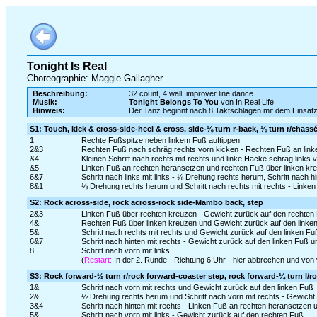
Tonight Is Real
Choreographie: Maggie Gallagher
Beschreibung:
32 count, 4 wall, improver line dance
Musik:
Tonight Belongs To You
von In Real Life
Hinweis:
Der Tanz beginnt nach 8 Taktschlägen mit dem Einsa
S1: Touch, kick & cross-side-heel & cross, side-⅛ turn r-back, ⅛ turn r/chassé
1
Rechte Fußspitze neben linkem Fuß auftippen
2&3
Rechten Fuß nach schräg rechts vorn kicken - Rechten Fuß an link
&4
Kleinen Schritt nach rechts mit rechts und linke Hacke schräg links 
&5
Linken Fuß an rechten heransetzen und rechten Fuß über linken kr
6&7
Schritt nach links mit links - ⅛ Drehung rechts herum, Schritt nach hi
8&1
⅛ Drehung rechts herum und Schritt nach rechts mit rechts - Linken
S2: Rock across-side, rock across-rock side-Mambo back, step
2&3
Linken Fuß über rechten kreuzen - Gewicht zurück auf den rechten Fu
4&
Rechten Fuß über linken kreuzen und Gewicht zurück auf den linke
5&
Schritt nach rechts mit rechts und Gewicht zurück auf den linken Fu
6&7
Schritt nach hinten mit rechts - Gewicht zurück auf den linken Fuß u
8
Schritt nach vorn mit links
(
Restart:
In der 2. Runde - Richtung 6 Uhr - hier abbrechen und von
S3: Rock forward-½ turn r/rock forward-coaster step, rock forward-¼ turn l/r
1&
Schritt nach vorn mit rechts und Gewicht zurück auf den linken Fuß
2&
½ Drehung rechts herum und Schritt nach vorn mit rechts - Gewicht 
3&4
Schritt nach hinten mit rechts - Linken Fuß an rechten heransetzen u
5&
Schritt nach vorn mit links - Gewicht zurück auf den rechten Fuß