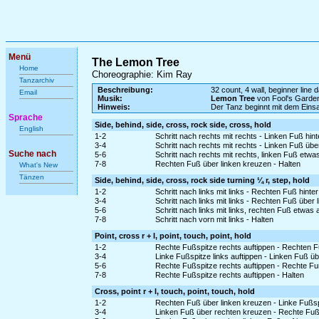
Menü
The Lemon Tree
Home
Choreographie: Kim Ray
Tanzarchiv
Beschreibung:
32 count, 4 wall, beginner line 
Email
Musik:
Lemon Tree
von Fool's Garde
Hinweis:
Der Tanz beginnt mit dem Ein
Sprache
Side, behind, side, cross, rock side, cross, hold
English
1-2
Schritt nach rechts mit rechts - Linken Fuß hin
3-4
Schritt nach rechts mit rechts - Linken Fuß üb
Suche nach
5-6
Schritt nach rechts mit rechts, linken Fuß etw
7-8
Rechten Fuß über linken kreuzen - Halten
What's New
Tänzen
Side, behind, side, cross, rock side turning ¼ r, step, hold
1-2
Schritt nach links mit links - Rechten Fuß hinte
3-4
Schritt nach links mit links - Rechten Fuß über
5-6
Schritt nach links mit links, rechten Fuß etwa
7-8
Schritt nach vorn mit links - Halten
Point, cross r + l, point, touch, point, hold
1-2
Rechte Fußspitze rechts auftippen - Rechten F
3-4
Linke Fußspitze links auftippen - Linken Fuß ü
5-6
Rechte Fußspitze rechts auftippen - Rechte Fu
7-8
Rechte Fußspitze rechts auftippen - Halten
Cross, point r + l, touch, point, touch, hold
1-2
Rechten Fuß über linken kreuzen - Linke Fußspi
3-4
Linken Fuß über rechten kreuzen - Rechte Fußs