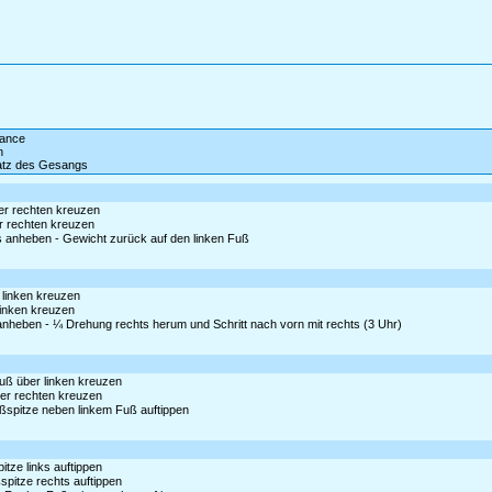
dance
n
satz des Gesangs
ter rechten kreuzen
er rechten kreuzen
as anheben - Gewicht zurück auf den linken Fuß
r linken kreuzen
 linken kreuzen
s anheben - ¼ Drehung rechts herum und Schritt nach vorn mit rechts (3 Uhr)
uß über linken kreuzen
ber rechten kreuzen
ßspitze neben linkem Fuß auftippen
tze links auftippen
pitze rechts auftippen