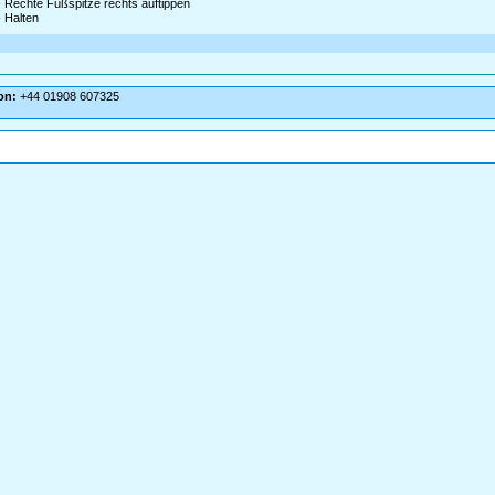
 Rechte Fußspitze rechts auftippen
 Halten
on:
+44 01908 607325