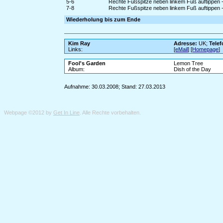
5-6
Rechte Fußspitze neben linkem Fuß auftippen -
7-8
Rechte Fußspitze neben linkem Fuß auftippen -
Wiederholung bis zum Ende
Kim Ray
Adresse:
UK;
Telef
Links:
[
eMail
] [
Homepage
]
Fool's Garden
Lemon Tree
Album:
Dish of the Day
Aufnahme: 30.03.2008; Stand: 27.03.2013
Webpage ©2012 by
Get In Line
. Alle Rechte vorbehalten.