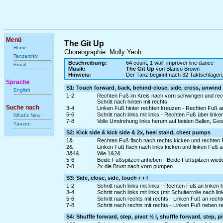
Menü
The Git Up
Home
Choreographie: Molly Yeoh
Tanzarchiv
Beschreibung:
64 count, 1 wall, improver line dance
Email
Musik:
The Git Up
von Blanco Brown
Hinweis:
Der Tanz beginnt nach 32 Taktschlägen;
Sprache
S1: Touch forward, back, behind-close, side, cross, unwind f
English
1-2
Rechten Fuß im Kreis nach vorn schwingen und rech
Schritt nach hinten mit rechts
Suche nach
3-4
Linken Fuß hinter rechten kreuzen - Rechten Fuß a
5-6
Schritt nach links mit links - Rechten Fuß über link
What's New
7-8
Volle Umdrehung links herum auf beiden Ballen, Gew
Tänzen
S2: Kick side & kick side & 2x, heel stand, chest pumps
1&
Rechten Fuß flach nach rechts kicken und rechten 
2&
Linken Fuß flach nach links kicken und linken Fuß 
3&4&
Wie 1&2&
5-6
Beide Fußspitzen anheben - Beide Fußspitzen wied
7-8
2x die Brust nach vorn pumpen
S3: Side, close, side, touch r + l
1-2
Schritt nach links mit links - Rechten Fuß an linken
3-4
Schritt nach links mit links (mit Schulterrolle nach 
5-6
Schritt nach rechts mit rechts - Linken Fuß an rech
7-8
Schritt nach rechts mit rechts - Linken Fuß neben r
S4: Shuffle forward, step, pivot ½ l, shuffle forward, step, pi