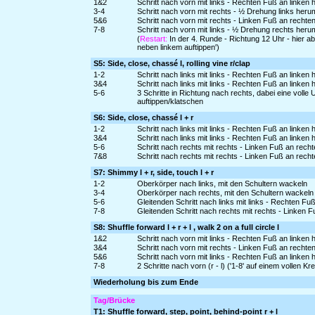
1&2
Schritt nach vorn mit links - Rechten Fuß an linken 
3-4
Schritt nach vorn mit rechts - ½ Drehung links heru
5&6
Schritt nach vorn mit rechts - Linken Fuß an rechte
7-8
Schritt nach vorn mit links - ½ Drehung rechts her
(
Restart:
In der 4. Runde - Richtung 12 Uhr - hier a
neben linkem auftippen')
S5: Side, close, chassé l, rolling vine r/clap
1-2
Schritt nach links mit links - Rechten Fuß an linken
3&4
Schritt nach links mit links - Rechten Fuß an linken 
5-6
3 Schritte in Richtung nach rechts, dabei eine voll
auftippen/klatschen
S6: Side, close, chassé l + r
1-2
Schritt nach links mit links - Rechten Fuß an linken
3&4
Schritt nach links mit links - Rechten Fuß an linken 
5-6
Schritt nach rechts mit rechts - Linken Fuß an rech
7&8
Schritt nach rechts mit rechts - Linken Fuß an rech
S7: Shimmy l + r, side, touch l + r
1-2
Oberkörper nach links, mit den Schultern wackeln
3-4
Oberkörper nach rechts, mit den Schultern wackeln
5-6
Gleitenden Schritt nach links mit links - Rechten Fu
7-8
Gleitenden Schritt nach rechts mit rechts - Linken 
S8: Shuffle forward l + r + l , walk 2 on a full circle l
1&2
Schritt nach vorn mit links - Rechten Fuß an linken 
3&4
Schritt nach vorn mit rechts - Linken Fuß an rechte
5&6
Schritt nach vorn mit links - Rechten Fuß an linken 
7-8
2 Schritte nach vorn (r - l) ('1-8' auf einem vollen Kr
Wiederholung bis zum Ende
Tag/Brücke
T1: Shuffle forward, step, point, behind-point r + l