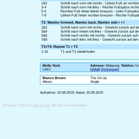
1&2
Schritt nach vorn mit rechts - Linken Fuß an rechte
3-4
Schritt nach vorn mit links - Rechte Fußspitze recht
5-6
Rechten Fuß hinter linken kreuzen - Linke Fußspitze
7-8
Linken Fuß hinter rechten kreuzen - Rechte Fußspit
T2: Mambo forward, Mambo back, Mambo side r + l
1&2
Schritt nach vorn mit rechts - Gewicht zurück auf 
3&4
Schritt nach hinten mit links - Gewicht zurück auf 
5&6
Schritt nach rechts mit rechts - Gewicht zurück au
7&8
Schritt nach links mit links - Gewicht zurück auf d
T3+T4: Repeat T1 + T2
1-16
T1 und T2 wiederholen
Molly Yeoh
Adresse:
Malaysia;
Telefon:
Un
Links:
[
eMail
] [
Homepage
]
Blanco Brown
The Git Up
Album:
Single
Aufnahme: 20.08.2019; Stand: 20.08.2019
Webpage ©2012 by
Get In Line
. Alle Rechte vorbehalten.