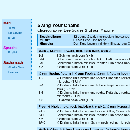
Menü
Swing Your Chains
Home
Choreographie: Dee Soares & Shaun Maguire
Tanzarchiv
Beschreibung:
32 count, 2 wall, intermediate line dance
Email
Musik:
Chains
von Tina Arena
Hinweis:
Der Tanz beginnt mit dem Einsatz des 
Sprache
Walk 2, Mambo forward, rock back-back, walk 2
English
1-2
2 Schritte nach vorn (r - l)
3&4
Schritt nach vorn mit rechts, linken Fuß etwas anh
Suche nach
5&6
Schritt nach hinten mit links, rechten Fuß etwas an
7-8
2 Schritte nach vorn (r - l)
What's New
Tänzen
¼ turn l/point, ¼ turn l, ¼ turn l/point, ¼ turn l, ¼ turn l/poin
1-2
¼ Drehung links herum und rechte Fußspitze rechts 
mit rechts (6 Uhr)
3-4
¼ Drehung links herum und linke Fußspitze links auf
links (12 Uhr)
5-6
¼ Drehung links herum und rechte Fußspitze rechts 
mit rechts (6 Uhr)
7-8
2 Schritte nach vorn (l - r)
Pivot ½ l-hold, hold, rock back-back, walk 2, ¼ turn l-cross,
&1-2
½ Drehung links herum auf beiden Ballen, Gewicht ble
3&4
Schritt nach hinten mit links, rechten Fuß etwas an
5-6
2 Schritte nach vorn (r - l)
&7-8
¼ Drehung links herum, Schritt nach rechts mit rech
Walk 2-¼ turn l-¾ turn l, press rock forward, ½ turn-¼ turn-¾