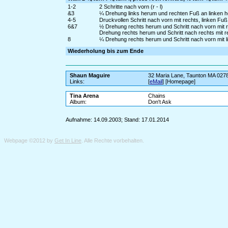
1-2
2 Schritte nach vorn (r - l)
&3
¼ Drehung links herum und rechten Fuß an linken he
4-5
Druckvollen Schritt nach vorn mit rechts, linken F
6&7
½ Drehung rechts herum und Schritt nach vorn mit 
Drehung rechts herum und Schritt nach rechts mit r
8
¼ Drehung rechts herum und Schritt nach vorn mit l
Wiederholung bis zum Ende
Shaun Maguire
32 Maria Lane, Taunton MA 027
Links:
[
eMail
] [Homepage]
Tina Arena
Chains
Album:
Don't Ask
Aufnahme: 14.09.2003; Stand: 17.01.2014
Webpage ©2012 by
Get In Line
. Alle Rechte vorbehalten.