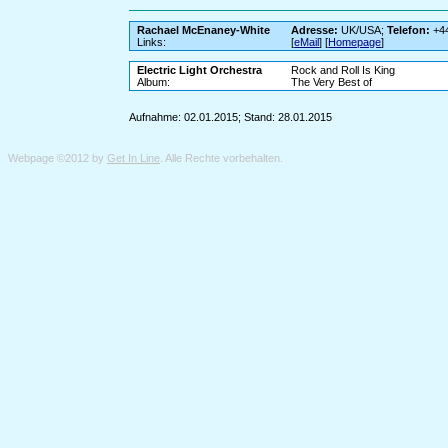
Rachael McEnaney-White
Adresse:
UK/USA;
Telefon:
+44
Links:
[
eMail
] [
Homepage
]
Electric Light Orchestra
Rock and Roll Is King
Album:
The Very Best of
Aufnahme: 02.01.2015; Stand: 28.01.2015
Webpage ©2012 by
Get In Line
. Alle Rechte vorbehalten.