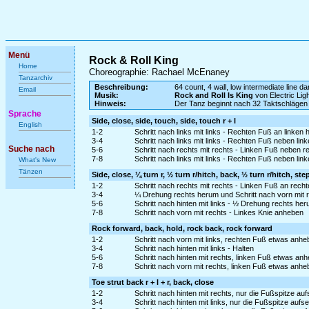
Menü
Rock & Roll King
Home
Choreographie: Rachael McEnaney
Tanzarchiv
Beschreibung:
64 count, 4 wall, low intermediate line d
Email
Musik:
Rock and Roll Is King
von Electric Lig
Hinweis:
Der Tanz beginnt nach 32 Taktschlägen
Sprache
Side, close, side, touch, side, touch r + l
English
1-2
Schritt nach links mit links - Rechten Fuß an linken
3-4
Schritt nach links mit links - Rechten Fuß neben lin
Suche nach
5-6
Schritt nach rechts mit rechts - Linken Fuß neben r
7-8
Schritt nach links mit links - Rechten Fuß neben lin
What's New
Tänzen
Side, close, ¼ turn r, ½ turn r/hitch, back, ½ turn r/hitch, ste
1-2
Schritt nach rechts mit rechts - Linken Fuß an rech
3-4
¼ Drehung rechts herum und Schritt nach vorn mit 
5-6
Schritt nach hinten mit links - ½ Drehung rechts he
7-8
Schritt nach vorn mit rechts - Linkes Knie anheben
Rock forward, back, hold, rock back, rock forward
1-2
Schritt nach vorn mit links, rechten Fuß etwas anh
3-4
Schritt nach hinten mit links - Halten
5-6
Schritt nach hinten mit rechts, linken Fuß etwas an
7-8
Schritt nach vorn mit rechts, linken Fuß etwas anh
Toe strut back r + l + r, back, close
1-2
Schritt nach hinten mit rechts, nur die Fußspitze 
3-4
Schritt nach hinten mit links, nur die Fußspitze au