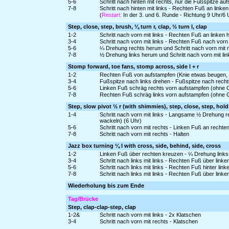
5-6
Schritt nach hinten mit rechts, nur die Fußspitze 
7-8
Schritt nach hinten mit links - Rechten Fuß an linke
(
Restart:
In der 3. und 6. Runde - Richtung 9 Uhr/6
Step, close, step, brush, ¼ turn r, clap, ½ turn l, clap
1-2
Schritt nach vorn mit links - Rechten Fuß an linken
3-4
Schritt nach vorn mit links - Rechten Fuß nach vor
5-6
¼ Drehung rechts herum und Schritt nach vorn mit r
7-8
½ Drehung links herum und Schritt nach vorn mit li
Stomp forward, toe fans, stomp across, side l + r
1-2
Rechten Fuß von aufstampfen (Knie etwas beugen, F
3-4
Fußspitze nach links drehen - Fußspitze nach rech
5-6
Linken Fuß schräg rechts vorn aufstampfen (ohne Ge
7-8
Rechten Fuß schräg links vorn aufstampfen (ohne Ge
Step, slow pivot ½ r (with shimmies), step, close, step, hold
1-4
Schritt nach vorn mit links - Langsame ½ Drehung re
wackeln) (6 Uhr)
5-6
Schritt nach vorn mit rechts - Linken Fuß an recht
7-8
Schritt nach vorn mit rechts - Halten
Jazz box turning ¼ l with cross, side, behind, side, cross
1-2
Linken Fuß über rechten kreuzen - ¼ Drehung links 
3-4
Schritt nach links mit links - Rechten Fuß über link
5-6
Schritt nach links mit links - Rechten Fuß hinter lin
7-8
Schritt nach links mit links - Rechten Fuß über link
Wiederholung bis zum Ende
Tag/Brücke
Step, clap-clap-step, clap
1-2&
Schritt nach vorn mit links - 2x Klatschen
3-4
Schritt nach vorn mit rechts - Klatschen