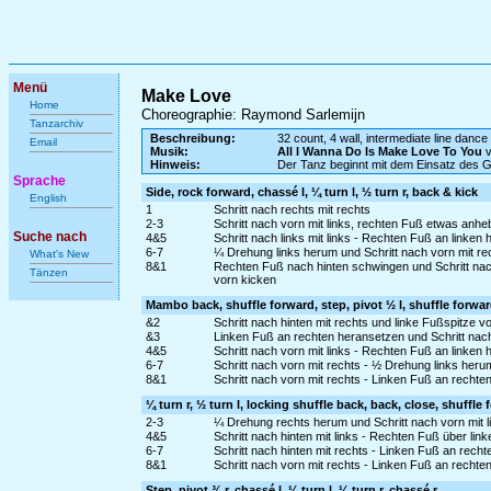
Menü
Make Love
Home
Choreographie: Raymond Sarlemijn
Tanzarchiv
Beschreibung:
32 count, 4 wall, intermediate line dance
Email
Musik:
All I Wanna Do Is Make Love To You
v
Hinweis:
Der Tanz beginnt mit dem Einsatz des 
Sprache
Side, rock forward, chassé l, ¼ turn l, ½ turn r, back & kick
English
1
Schritt nach rechts mit rechts
2-3
Schritt nach vorn mit links, rechten Fuß etwas anh
Suche nach
4&5
Schritt nach links mit links - Rechten Fuß an linken 
6-7
¼ Drehung links herum und Schritt nach vorn mit rec
What's New
8&1
Rechten Fuß nach hinten schwingen und Schritt nac
Tänzen
vorn kicken
Mambo back, shuffle forward, step, pivot ½ l, shuffle forwa
&2
Schritt nach hinten mit rechts und linke Fußspitze v
&3
Linken Fuß an rechten heransetzen und Schritt nach
4&5
Schritt nach vorn mit links - Rechten Fuß an linken 
6-7
Schritt nach vorn mit rechts - ½ Drehung links heru
8&1
Schritt nach vorn mit rechts - Linken Fuß an rechte
¼ turn r, ½ turn l, locking shuffle back, back, close, shuffle
2-3
¼ Drehung rechts herum und Schritt nach vorn mit li
4&5
Schritt nach hinten mit links - Rechten Fuß über link
6-7
Schritt nach hinten mit rechts - Linken Fuß an rech
8&1
Schritt nach vorn mit rechts - Linken Fuß an rechte
Step, pivot ¾ r, chassé l, ¼ turn l, ¼ turn r, chassé r