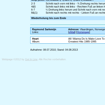
2-3
Schritt nach vorn mit links - ¾ Drehung rechts heru
4&5
Schritt nach links mit links - Rechten Fuß an linken 
6-7
¼ Drehung links herum und Schritt nach vorn mit rec
8&(1)
Schritt nach rechts mit rechts - Linken Fuß an rech
Wiederholung bis zum Ende
Raymond Sarlemijn
Adresse:
Vlaardingen, Norweg
Links:
[
eMail
] [
Homepage
]
Heart
All I Wanna Do Is Make Love To
Album:
Greatest Hits 1985-1995
Aufnahme: 08.07.2010; Stand: 04.08.2013
Webpage ©2012 by
Get In Line
. Alle Rechte vorbehalten.