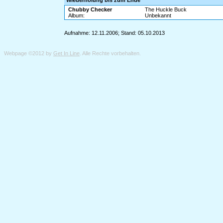
Wiederholung bis zum Ende
Chubby Checker
The Huckle Buck
Album:
Unbekannt
Aufnahme: 12.11.2006; Stand: 05.10.2013
Webpage ©2012 by
Get In Line
. Alle Rechte vorbehalten.