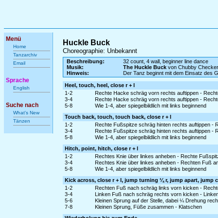
Menü
Huckle Buck
Home
Choreographie: Unbekannt
Tanzarchiv
Beschreibung:
32 count, 4 wall, beginner line dance
Email
Musik:
The Huckle Buck
von Chubby Checke
Hinweis:
Der Tanz beginnt mit dem Einsatz des 
Sprache
Heel, touch, heel, close r + l
English
1-2
Rechte Hacke schräg vorn rechts auftippen - Recht
3-4
Rechte Hacke schräg vorn rechts auftippen - Recht
Suche nach
5-8
Wie 1-4, aber spiegelbildlich mit links beginnend
What's New
Touch back, touch, touch back, close r + l
Tänzen
1-2
Rechte Fußspitze schräg hinten rechts auftippen - 
3-4
Rechte Fußspitze schräg hinten rechts auftippen -
5-8
Wie 1-4, aber spiegelbildlich mit links beginnend
Hitch, point, hitch, close r + l
1-2
Rechtes Knie über linkes anheben - Rechte Fußspitz
3-4
Rechtes Knie über linkes anheben - Rechten Fuß an
5-8
Wie 1-4, aber spiegelbildlich mit links beginnend
Kick across, close r + l, jump turning ¼ r, jump apart, jump c
1-2
Rechten Fuß nach schräg links vorn kicken - Recht
3-4
Linken Fuß nach schräg rechts vorn kicken - Linke
5-6
Kleinen Sprung auf der Stelle, dabei ¼ Drehung rec
7-8
Kleinen Sprung, Füße zusammen - Klatschen