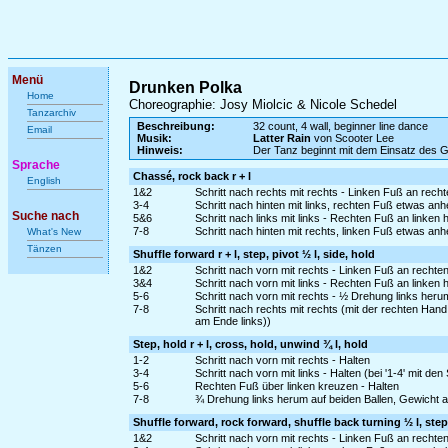
Menü
Drunken Polka
Home
Choreographie: Josy Miolcic & Nicole Schedel
Tanzarchiv
Beschreibung:
32 count, 4 wall, beginner line dance
Email
Musik:
Latter Rain
von Scooter Lee
Hinweis:
Der Tanz beginnt mit dem Einsatz des 
Sprache
Chassé, rock back r + l
English
1&2
Schritt nach rechts mit rechts - Linken Fuß an rech
3-4
Schritt nach hinten mit links, rechten Fuß etwas a
Suche nach
5&6
Schritt nach links mit links - Rechten Fuß an linken 
7-8
Schritt nach hinten mit rechts, linken Fuß etwas an
What's New
Tänzen
Shuffle forward r + l, step, pivot ½ l, side, hold
1&2
Schritt nach vorn mit rechts - Linken Fuß an rechte
3&4
Schritt nach vorn mit links - Rechten Fuß an linken 
5-6
Schritt nach vorn mit rechts - ½ Drehung links heru
7-8
Schritt nach rechts mit rechts (mit der rechten Han
am Ende links))
Step, hold r + l, cross, hold, unwind ¾ l, hold
1-2
Schritt nach vorn mit rechts - Halten
3-4
Schritt nach vorn mit links - Halten (bei '1-4' mit d
5-6
Rechten Fuß über linken kreuzen - Halten
7-8
¾ Drehung links herum auf beiden Ballen, Gewicht a
Shuffle forward, rock forward, shuffle back turning ½ l, step
1&2
Schritt nach vorn mit rechts - Linken Fuß an rechte