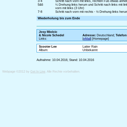
3-4
Schritt nach vorn mit links, rechten Fuß etwas anh
5&6
¼ Drehung links herum und Schritt nach links mit l
vorn mit links (3 Uhr)
7-8
Schritt nach vorn mit rechts - ½ Drehung links heru
Wiederholung bis zum Ende
Josy Miolcic
& Nicole Schedel
Adresse:
Deutschland;
Telefon
Links:
[
eMail
] [Homepage]
Scooter Lee
Latter Rain
Album:
Unbekannt
Aufnahme: 10.04.2016; Stand: 10.04.2016
Webpage ©2012 by
Get In Line
. Alle Rechte vorbehalten.