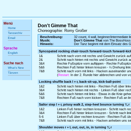
Menü
Don't Gimme That
Home
Choreographie: Romy Großer
Tanzarchiv
Beschreibung:
32 count, 4 wall, beginner/intermediate l
Email
Musik:
Don't Gimme That
von The BossHoss
Hinweis:
Der Tanz beginnt mit dem Einsatz des 
Sprache
Syncopated rocking chair-touch forward-touch forward-kick,
English
1&
Schritt nach vorn mit rechts und Gewicht zurück au
2&
Schritt nach hinten mit rechts und Gewicht zurück a
Suche nach
3&4
Rechte Fußspitze vorn auftippen - Rechte Fußspitz
5&6
Rechten Fuß hinter linken kreuzen - ¼ Drehung links 
What's New
7&8
Schritt nach vorn mit links - Hacken auseinander 
Tänzen
(
Restart:
In der 2. Runde hier abbrechen und von v
Locking shuffle back l + r, back-sit-up, kick-ball-point
1&2
Schritt nach hinten mit links - Rechten Fuß über link
3&4
Schritt nach hinten mit rechts - Linken Fuß über rec
5&6
Schritt nach hinten mit links - Etwas in die Knie geh
7&8
Rechten Fuß nach vorn kicken - Rechten Fuß an link
Sailor step l + r, prissy walk 2, step-heel bounce turning ¼ r
1&2
Linken Fuß hinter rechten kreuzen - Schritt nach re
3&4
Rechten Fuß hinter linken kreuzen - Schritt nach li
5-6
Linken Fuß über rechten kreuzen - Rechten Fuß übe
7&8
Schritt nach vorn mit links - Hacken anheben uns 
Shoulder moves r + l, out, out, in, in turning ¼ r