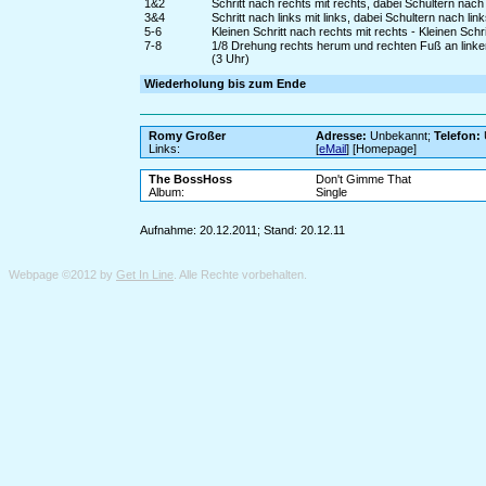
1&2
Schritt nach rechts mit rechts, dabei Schultern nach
3&4
Schritt nach links mit links, dabei Schultern nach lin
5-6
Kleinen Schritt nach rechts mit rechts - Kleinen Schrit
7-8
1/8 Drehung rechts herum und rechten Fuß an linke
(3 Uhr)
Wiederholung bis zum Ende
Romy Großer
Adresse:
Unbekannt;
Telefon:
Links:
[
eMail
] [Homepage]
The BossHoss
Don't Gimme That
Album:
Single
Aufnahme: 20.12.2011; Stand: 20.12.11
Webpage ©2012 by
Get In Line
. Alle Rechte vorbehalten.