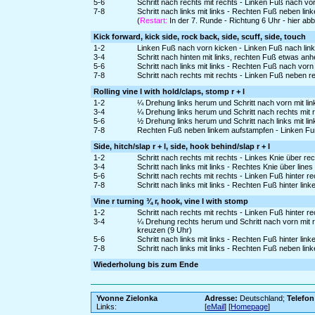
5-6
Schritt nach rechts mit rechts - Linken Fuß nach v
7-8
Schritt nach links mit links - Rechten Fuß neben li
(
Restart:
In der 7. Runde - Richtung 6 Uhr - hier a
Kick forward, kick side, rock back, side, scuff, side, touch
1-2
Linken Fuß nach vorn kicken - Linken Fuß nach lin
3-4
Schritt nach hinten mit links, rechten Fuß etwas a
5-6
Schritt nach links mit links - Rechten Fuß nach vo
7-8
Schritt nach rechts mit rechts - Linken Fuß neben r
Rolling vine l with hold/claps, stomp r + l
1-2
¼ Drehung links herum und Schritt nach vorn mit lin
3-4
¼ Drehung links herum und Schritt nach rechts mit r
5-6
½ Drehung links herum und Schritt nach links mit lin
7-8
Rechten Fuß neben linkem aufstampfen - Linken F
Side, hitch/slap r + l, side, hook behind/slap r + l
1-2
Schritt nach rechts mit rechts - Linkes Knie über r
3-4
Schritt nach links mit links - Rechtes Knie über lin
5-6
Schritt nach rechts mit rechts - Linken Fuß hinter 
7-8
Schritt nach links mit links - Rechten Fuß hinter li
Vine r turning ¾ r, hook, vine l with stomp
1-2
Schritt nach rechts mit rechts - Linken Fuß hinter r
3-4
¼ Drehung rechts herum und Schritt nach vorn mit 
kreuzen (9 Uhr)
5-6
Schritt nach links mit links - Rechten Fuß hinter lin
7-8
Schritt nach links mit links - Rechten Fuß neben li
Wiederholung bis zum Ende
Yvonne Zielonka
Adresse:
Deutschland;
Telefon
Links:
[
eMail
] [
Homepage
]