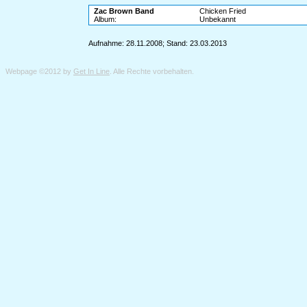
Zac Brown Band
Chicken Fried
Album:
Unbekannt
Aufnahme: 28.11.2008; Stand: 23.03.2013
Webpage ©2012 by
Get In Line
. Alle Rechte vorbehalten.