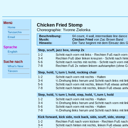
Menü
Chicken Fried Stomp
Home
Choreographie: Yvonne Zielonka
Tanzarchiv
Beschreibung:
64 count, 4 wall, intermediate line dance
Email
Musik:
Chicken Fried
von Zac Brown Band
Hinweis:
Der Tanz beginnt mit dem Einsatz des 
Sprache
Step, scuff, jazz box, stomp 2x
English
1-2
Schritt nach vorn mit links - Rechten Fuß nach vo
3-4
Rechten Fuß über linken kreuzen - Schritt nach hinte
Suche nach
5-6
Schritt nach rechts mit rechts - Schritt nach vorn mit
7-8
Rechten Fuß 2x neben linkem aufstampfen (ohne G
What's New
Tänzen
Step, hold, ¼ turn l, hold, rocking chair
1-2
Schritt nach vorn mit rechts - Halten
3-4
¼ Drehung links herum und Schritt nach links mit lin
5-6
Schritt nach vorn mit rechts, linken Fuß etwas anh
7-8
Schritt nach hinten mit rechts, linken Fuß etwas an
Step, hold, ½ turn l, hold, step, hold, ¼ turn l, hold
1-2
Schritt nach vorn mit rechts - Halten
3-4
½ Drehung links herum und Schritt nach vorn mit lin
5-6
Schritt nach vorn mit rechts - Halten
7-8
¼ Drehung links herum und Schritt nach links mit lin
Kick forward, kick side, rock back, side, scuff, side, stomp
1-2
Rechten Fuß nach vorn kicken - Rechten Fuß nach 
3-4
Schritt nach hinten mit rechts, linken Fuß etwas an