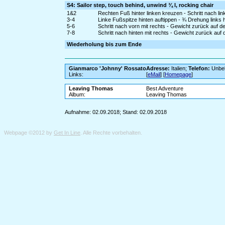
S4: Sailor step, touch behind, unwind ¾ l, rocking chair
1&2
Rechten Fuß hinter linken kreuzen - Schritt nach li
3-4
Linke Fußspitze hinten auftippen - ¾ Drehung links 
5-6
Schritt nach vorn mit rechts - Gewicht zurück auf d
7-8
Schritt nach hinten mit rechts - Gewicht zurück auf 
Wiederholung bis zum Ende
Gianmarco 'Johnny' Rossato
Adresse:
Italien;
Telefon:
Unbe
Links:
[
eMail
] [
Homepage
]
Leaving Thomas
Best Adventure
Album:
Leaving Thomas
Aufnahme: 02.09.2018; Stand: 02.09.2018
Webpage ©2012 by
Get In Line
. Alle Rechte vorbehalten.