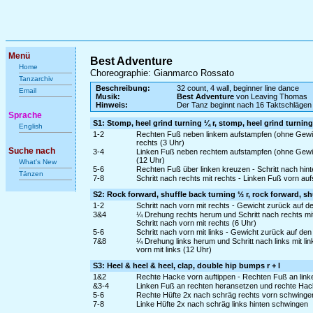
Menü
Best Adventure
Home
Choreographie: Gianmarco Rossato
Tanzarchiv
Beschreibung:
32 count, 4 wall, beginner line dance
Email
Musik:
Best Adventure
von Leaving Thomas
Hinweis:
Der Tanz beginnt nach 16 Taktschlägen
Sprache
S1: Stomp, heel grind turning ¼ r, stomp, heel grind turning
English
1-2
Rechten Fuß neben linkem aufstampfen (ohne Gewi
rechts (3 Uhr)
Suche nach
3-4
Linken Fuß neben rechtem aufstampfen (ohne Gewic
(12 Uhr)
What's New
5-6
Rechten Fuß über linken kreuzen - Schritt nach hinte
Tänzen
7-8
Schritt nach rechts mit rechts - Linken Fuß vorn au
S2: Rock forward, shuffle back turning ½ r, rock forward, sh
1-2
Schritt nach vorn mit rechts - Gewicht zurück auf d
3&4
¼ Drehung rechts herum und Schritt nach rechts mi
Schritt nach vorn mit rechts (6 Uhr)
5-6
Schritt nach vorn mit links - Gewicht zurück auf de
7&8
¼ Drehung links herum und Schritt nach links mit l
vorn mit links (12 Uhr)
S3: Heel & heel & heel, clap, double hip bumps r + l
1&2
Rechte Hacke vorn auftippen - Rechten Fuß an link
&3-4
Linken Fuß an rechten heransetzen und rechte Hack
5-6
Rechte Hüfte 2x nach schräg rechts vorn schwinge
7-8
Linke Hüfte 2x nach schräg links hinten schwingen