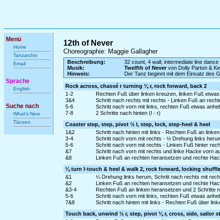
Menü
12th of Never
Home
Choreographie: Maggie Gallagher
Tanzarchiv
Beschreibung:
32 count, 4 wall, intermediate line dance
Email
Musik:
Twelfth of Never
von Dolly Parton & Ke
Hinweis:
Der Tanz beginnt mit dem Einsatz des 
Sprache
Rock across, chassé r turning ¼ r, rock forward, back 2
English
1-2
Rechten Fuß über linken kreuzen, linken Fuß etwas
3&4
Schritt nach rechts mit rechts - Linken Fuß an rec
Suche nach
5-6
Schritt nach vorn mit links, rechten Fuß etwas anh
7-8
2 Schritte nach hinten (l - r)
What's New
Tänzen
Coaster step, step, pivot ½ l, step, lock, step-heel & heel
1&2
Schritt nach hinten mit links - Rechten Fuß an linke
3-4
Schritt nach vorn mit rechts - ½ Drehung links heru
5-6
Schritt nach vorn mit rechts - Linken Fuß hinter rec
&7
Schritt nach vorn mit rechts und linke Hacke vorn au
&8
Linken Fuß an rechten heransetzen und rechte Hack
¼ turn l-touch & heel & walk 2, rock forward, locking shuffl
&1
¼ Drehung links herum, Schritt nach rechts mit rec
&2
Linken Fuß an rechten heransetzen und rechte Hack
&3-4
Rechten Fuß an linken heransetzen und 2 Schritte na
5-6
Schritt nach vorn mit links, rechten Fuß etwas anh
7&8
Schritt nach hinten mit links - Rechten Fuß über link
Touch back, unwind ½ r, step, pivot ¼ r, cross, side, sailor s