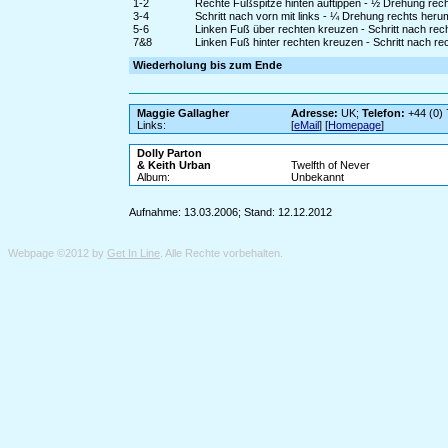
1-2
Rechte Fußspitze hinten auftippen - ½ Drehung rec
3-4
Schritt nach vorn mit links - ¼ Drehung rechts heru
5-6
Linken Fuß über rechten kreuzen - Schritt nach rech
7&8
Linken Fuß hinter rechten kreuzen - Schritt nach re
Wiederholung bis zum Ende
Maggie Gallagher
Adresse:
UK;
Telefon:
+44 (0)
Links:
[
eMail
] [
Homepage
]
Dolly Parton
& Keith Urban
Twelfth of Never
Album:
Unbekannt
Aufnahme: 13.03.2006; Stand: 12.12.2012
Webpage ©2012 by
Get In Line
. Alle Rechte vorbehalten.