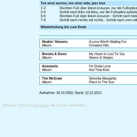
Toe strut across, toe strut side, jazz box
1-2
Rechten Fuß über linken kreuzen, nur die Fußspit
3-4
Schritt nach links mit links, nur die Fußspitze aufs
5-6
Rechten Fuß über linken kreuzen - Schritt nach hinte
7-8
Schritt nach rechts mit rechts - Schritt nach vorn mit
Wiederholung bis zum Ende
Shakin' Stevens
A Love Worth Waiting For
Album:
Greatest Hits
Brooks & Dunn
My Heart Is Lost To You
Album:
Steers & Stripes
Anastacia
I'm Outta Love
Album:
Not That Kind
Tim McGraw
Senorita Margarita
Album:
Place In The Sun
Aufnahme: 30.10.2002; Stand: 12.12.2012
Webpage ©2012 by
Get In Line
. Alle Rechte vorbehalten.