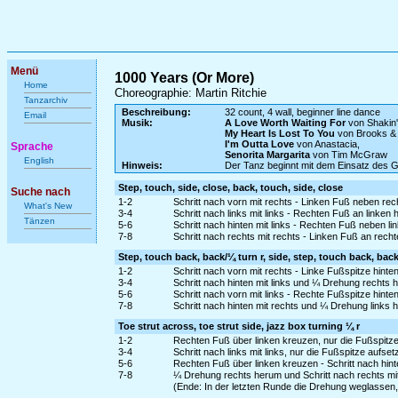
Menü
1000 Years (Or More)
Home
Choreographie: Martin Ritchie
Tanzarchiv
Beschreibung:
32 count, 4 wall, beginner line dance
Email
Musik:
A Love Worth Waiting For
von Shakin'
My Heart Is Lost To You
von Brooks &
I'm Outta Love
von Anastacia,
Sprache
Senorita Margarita
von Tim McGraw
English
Hinweis:
Der Tanz beginnt mit dem Einsatz des 
Step, touch, side, close, back, touch, side, close
Suche nach
1-2
Schritt nach vorn mit rechts - Linken Fuß neben rec
What's New
3-4
Schritt nach links mit links - Rechten Fuß an linken
Tänzen
5-6
Schritt nach hinten mit links - Rechten Fuß neben li
7-8
Schritt nach rechts mit rechts - Linken Fuß an rech
Step, touch back, back/¼ turn r, side, step, touch back, back
1-2
Schritt nach vorn mit rechts - Linke Fußspitze hinten
3-4
Schritt nach hinten mit links und ¼ Drehung rechts h
5-6
Schritt nach vorn mit links - Rechte Fußspitze hinten
7-8
Schritt nach hinten mit rechts und ¼ Drehung links he
Toe strut across, toe strut side, jazz box turning ¼ r
1-2
Rechten Fuß über linken kreuzen, nur die Fußspit
3-4
Schritt nach links mit links, nur die Fußspitze aufs
5-6
Rechten Fuß über linken kreuzen - Schritt nach hinte
7-8
¼ Drehung rechts herum und Schritt nach rechts mit r
(Ende: In der letzten Runde die Drehung weglassen,